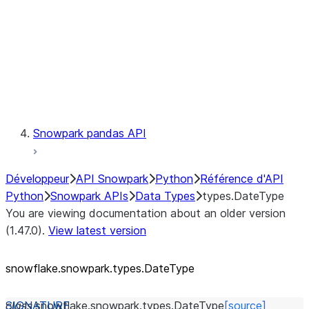
Context
Exceptions
Testing
Snowpark pandas API
Développeur
API Snowpark
Python
Référence d'API
Python
Snowpark APIs
Data Types
types.DateType
You are viewing documentation about an older version
(1.47.0).
View latest version
snowflake.snowpark.types.DateType
class
snowflake.snowpark.types.
DateType
[source]