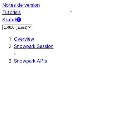
Notes de version
Tutoriels
Statut
Overview
Snowpark Session
Snowpark APIs
Input/Output
DataFrame
Column
Data Types