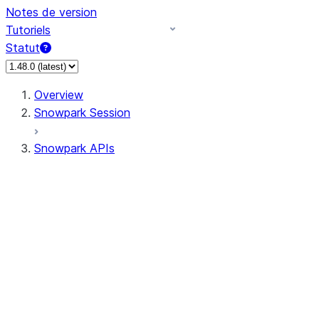
Notes de version
Tutoriels
Statut
Overview
Snowpark Session
Snowpark APIs
Input/Output
DataFrame
Column
Data Types