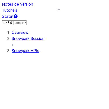
Notes de version
Tutoriels
Statut
Overview
Snowpark Session
Snowpark APIs
Input/Output
DataFrame
Column
Data Types