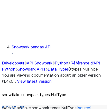
Context
Exceptions
Testing
Snowpark pandas API
Développeur
API Snowpark
Python
Référence d'API
Python
Snowpark APIs
Data Types
types.NullType
You are viewing documentation about an older version
(1.47.0).
View latest version
snowflake.snowpark.types.NullType
class
snowflake.snowpark.types.
NullType
[source]