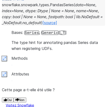
snowflake.snowpark.types.
PandasSeries
(
data
=
None
,
index
=
None
,
dtype
:
Dtype
|
None
=
None
,
name
=
None
,
copy
:
bool
|
None
=
None
,
fastpath
:
bool
|
lib.NoDefault
=
_NoDefault.no_default
)
[source]
Bases:
,
[
]
Series
Generic
_T
The type hint for annotating pandas Series data
when registering UDFs.
Methods
Expand
Attributes
Expand
Cette page a-t-elle été utile ?
Oui
Non
Visitez Snowflake