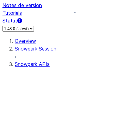
Notes de version
Tutoriels
Statut
Overview
Snowpark Session
Snowpark APIs
Input/Output
DataFrame
Column
Data Types