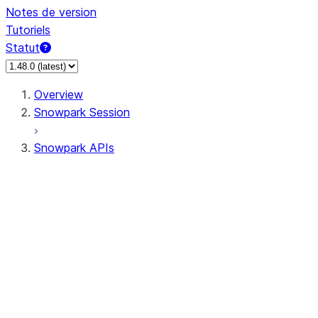
Notes de version
Tutoriels
Statut
Overview
Snowpark Session
Snowpark APIs
Input/Output
DataFrame
Column
Data Types