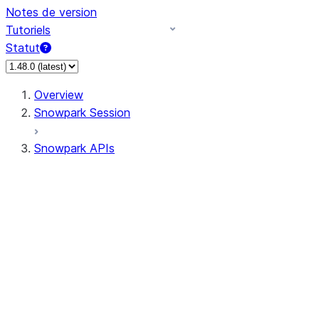
Notes de version
Tutoriels
Statut
Overview
Snowpark Session
Snowpark APIs
Input/Output
DataFrame
Column
Data Types