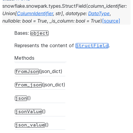
snowflake.snowpark.types.
StructField
(
column_identifier
:
Union
[
ColumnIdentifier
,
str
]
,
datatype
:
DataType
,
nullable
:
bool
=
True
,
_is_column
:
bool
=
True
)
[source]
Bases:
object
Represents the content of
.
StructField
Methods
(json_dict)
fromJson
(json_dict)
from_json
()
json
()
jsonValue
()
json_value