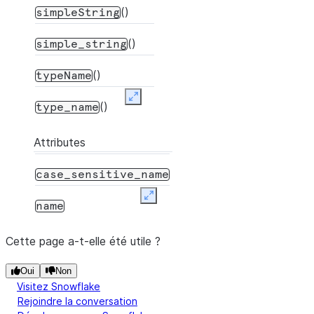
()
simpleString
()
simple_string
()
typeName
Expand
()
type_name
Attributes
case_sensitive_name
Expand
name
Cette page a-t-elle été utile ?
Oui
Non
Visitez Snowflake
Rejoindre la conversation