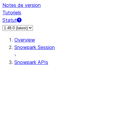
Notes de version
Tutoriels
Statut
Overview
Snowpark Session
Snowpark APIs
Input/Output
DataFrame
Column
Data Types