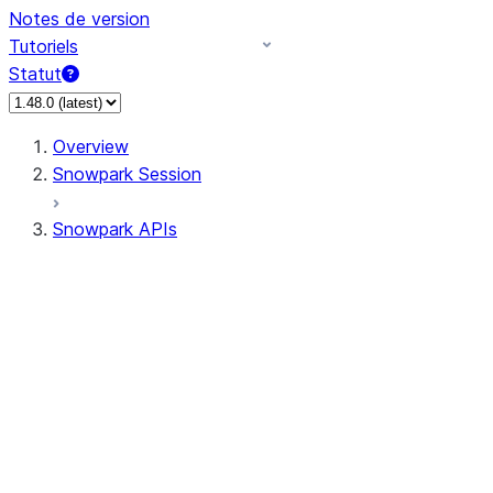
Notes de version
Tutoriels
Statut
Overview
Snowpark Session
Snowpark APIs
Input/Output
DataFrame
Column
Data Types