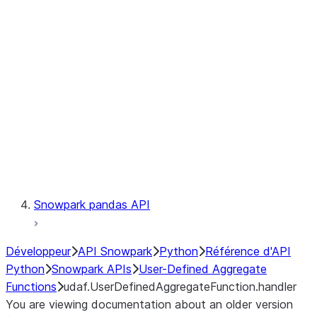
Catalog
LINEAGE
Context
Exceptions
Testing
Snowpark pandas API
Développeur
API Snowpark
Python
Référence d'API
Python
Snowpark APIs
User-Defined Aggregate
Functions
udaf.UserDefinedAggregateFunction.handler
You are viewing documentation about an older version