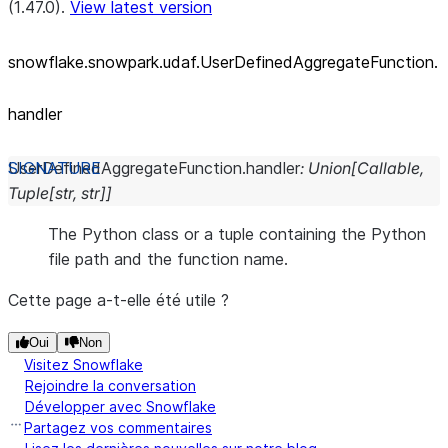
(1.47.0).
View latest version
snowflake.snowpark.udaf.UserDefinedAggregateFunction.
handler
UserDefinedAggregateFunction.
handler
:
Union
[
Callable
,
Tuple
[
str
,
str
]
]
The Python class or a tuple containing the Python
file path and the function name.
Cette page a-t-elle été utile ?
Oui
Non
Visitez Snowflake
Rejoindre la conversation
Développer avec Snowflake
Partagez vos commentaires