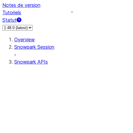
Notes de version
Tutoriels
Statut
Overview
Snowpark Session
Snowpark APIs
Input/Output
DataFrame
Column
Data Types