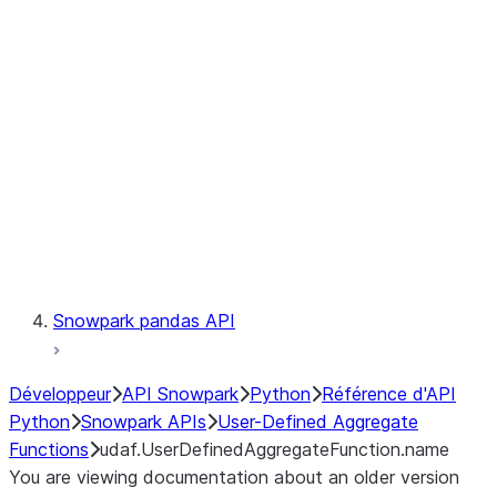
Catalog
LINEAGE
Context
Exceptions
Testing
Snowpark pandas API
Développeur
API Snowpark
Python
Référence d'API
Python
Snowpark APIs
User-Defined Aggregate
Functions
udaf.UserDefinedAggregateFunction.name
You are viewing documentation about an older version