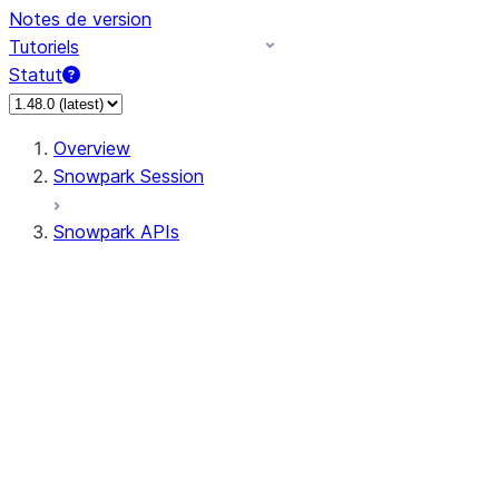
Notes de version
Tutoriels
Statut
Overview
Snowpark Session
Snowpark APIs
Input/Output
DataFrame
Column
Data Types