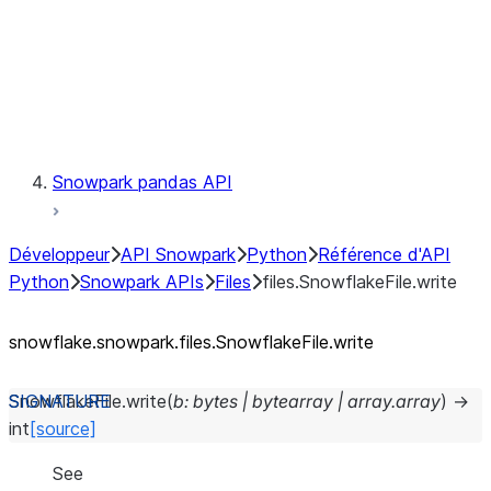
Context
Exceptions
Testing
Snowpark pandas API
Développeur
API Snowpark
Python
Référence d'API
Python
Snowpark APIs
Files
files.SnowflakeFile.write
snowflake.snowpark.files.SnowflakeFile.write
SnowflakeFile.
write
(
b
:
bytes
|
bytearray
|
array.array
)
→
int
[source]
See