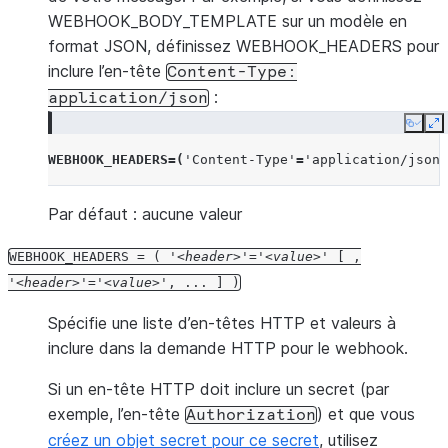
WEBHOOK_BODY_TEMPLATE sur un modèle en
format JSON, définissez WEBHOOK_HEADERS pour
inclure l’en-tête
Content-Type:
:
application/json
Copy
E
WEBHOOK_HEADERS
=(
'Content-Type'
=
'application/json'
Par défaut : aucune valeur
WEBHOOK_HEADERS
=
(
'
header
'='
value
'
[
,
'
header
'='
value
',
...
]
)
Spécifie une liste d’en-têtes HTTP et valeurs à
inclure dans la demande HTTP pour le webhook.
Si un en-tête HTTP doit inclure un secret (par
exemple, l’en-tête
) et que vous
Authorization
créez un objet secret pour ce secret
, utilisez