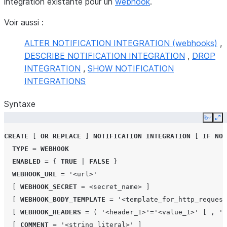
intégration existante pour un
webhook
.
Voir aussi :
ALTER NOTIFICATION INTEGRATION (webhooks)
,
DESCRIBE NOTIFICATION INTEGRATION
,
DROP
INTEGRATION
,
SHOW NOTIFICATION
INTEGRATIONS
Syntaxe
Copy
Ex
CREATE
[
OR
REPLACE
]
NOTIFICATION
INTEGRATION
[
IF
NOT
TYPE
=
WEBHOOK
ENABLED
=
{
TRUE
|
FALSE
}
WEBHOOK_URL
=
'<url>'
[
WEBHOOK_SECRET
=
<secret_name>
]
[
WEBHOOK_BODY_TEMPLATE
=
'<template_for_http_request
[
WEBHOOK_HEADERS
=
(
'<header_1>'
=
'<value_1>'
[
,
'<
[
COMMENT
=
'<string_literal>'
]