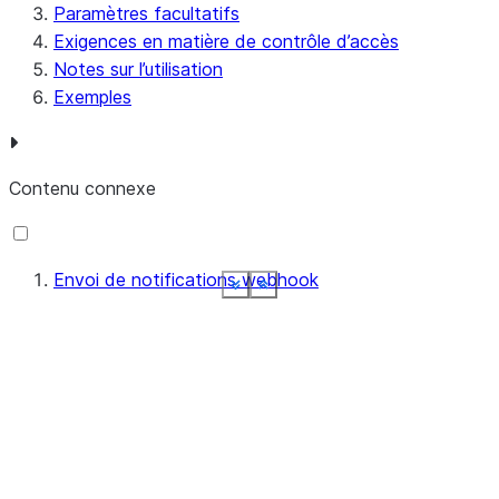
Paramètres facultatifs
Exigences en matière de contrôle d’accès
Notes sur l’utilisation
Exemples
Contenu connexe
Envoi de notifications webhook
See more
See more
See more
See more
See more
See more
See more
See more
Show less
Show less
Show less
Show less
Show less
Show less
Show less
Show less