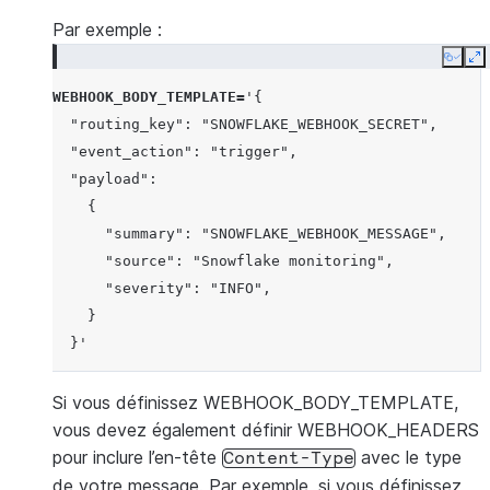
Par exemple :
Copy
E
WEBHOOK_BODY_TEMPLATE
=
'{
  "routing_key": "SNOWFLAKE_WEBHOOK_SECRET",
  "event_action": "trigger",
  "payload":
    {
      "summary": "SNOWFLAKE_WEBHOOK_MESSAGE",
      "source": "Snowflake monitoring",
      "severity": "INFO",
    }
  }'
Si vous définissez WEBHOOK_BODY_TEMPLATE,
vous devez également définir WEBHOOK_HEADERS
pour inclure l’en-tête
avec le type
Content-Type
de votre message. Par exemple, si vous définissez