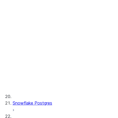
Cortex Analyst
Cortex Search
Cortex Knowledge Extensions
Cortex REST API
Observabilité AI
Fonctions ML
Débit provisionné
Développement ML et Opérations ML
Snowflake Postgres