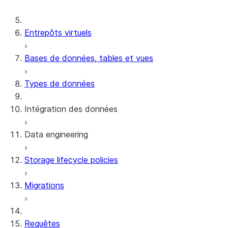
Instructions SQL prises en charge pou
Entrepôts virtuels
Bases de données, tables et vues
Types de données
Intégration des données
Data engineering
Snowflake Openflow
Storage lifecycle policies
Apache Iceberg™
Chargement des données
Migrations
Tables dynamiques
Tables Apache Iceberg™
Streams and tasks
Snowflake Open Catalog
Requêtes