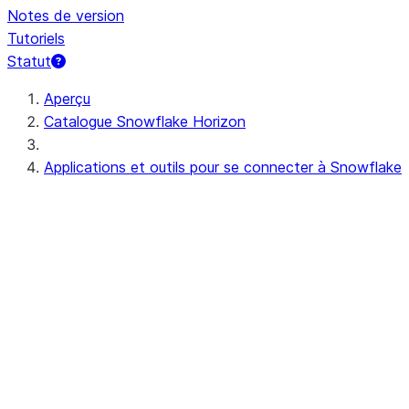
Notes de version
Tutoriels
Statut
Aperçu
Catalogue Snowflake Horizon
Applications et outils pour se connecter à Snowflake
User interface
Snowsight
Exploration de Snowsight
Utilisation dans l'interface util
Espaces de travail
Utilisation d’espaces 