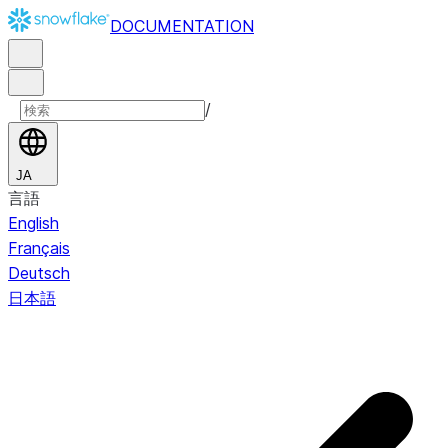
DOCUMENTATION
/
JA
言語
English
Français
Deutsch
日本語