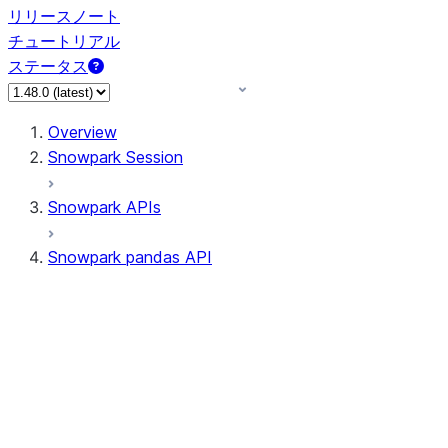
リリースノート
チュートリアル
ステータス
Overview
Snowpark Session
Snowpark APIs
Snowpark pandas API
All supported APIs
Session
Input/Output