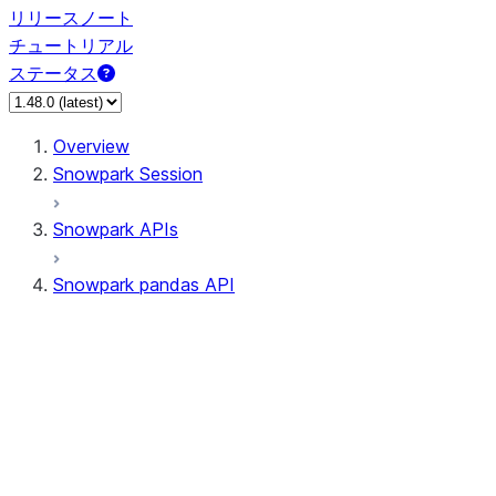
リリースノート
チュートリアル
ステータス
Overview
Snowpark Session
Snowpark APIs
Snowpark pandas API
All supported APIs
Session
Input/Output