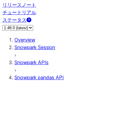
リリースノート
チュートリアル
ステータス
Overview
Snowpark Session
Snowpark APIs
Snowpark pandas API
All supported APIs
Session
Input/Output