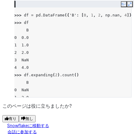
Copy
E
>>> 
df
=
pd
.
DataFrame
({
'B'
:
[
0
,
1
,
2
,
np
.
nan
,
4
]})
>>> 
df
     B
0  0.0
1  1.0
2  2.0
3  NaN
4  4.0
>>> 
df
.
expanding
(
2
)
.
count
()
     B
0  NaN
1  2.0
2  3.0
このページは役に立ちましたか?
3  3.0
有り
無し
4  4.0
Snowflakeに移動する
会話に参加する