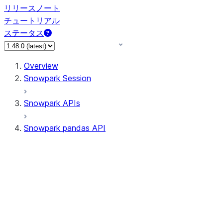
リリースノート
チュートリアル
ステータス
Overview
Snowpark Session
Snowpark APIs
Snowpark pandas API
All supported APIs
Session
Input/Output