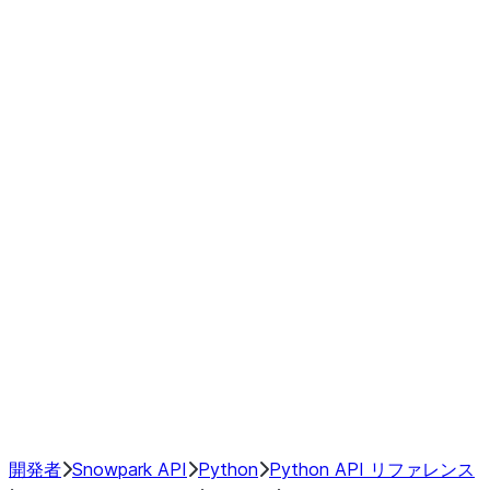
modin.pandas.Rolling.min
modin.pandas.Rolling.quantile
modin.pandas.Rolling.rank
modin.pandas.Rolling.sem
modin.pandas.Rolling.skew
modin.pandas.Rolling.std
modin.pandas.Rolling.sum
modin.pandas.Rolling.var
GroupBy
Resampling
NumPy Interoperability
Performance Recommendations
開発者
Snowpark API
Python
Python API リファレンス