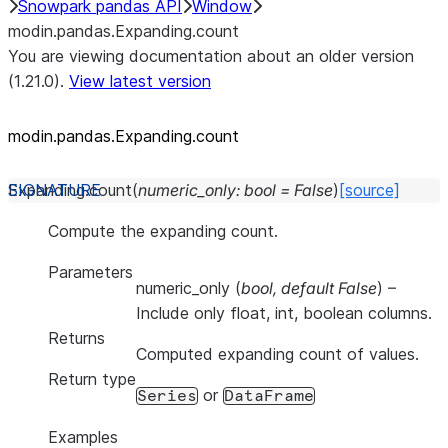
Snowpark pandas API
Window
modin.pandas.Expanding.count
You are viewing documentation about an older version
(1.21.0).
View latest version
modin.pandas.Expanding.count
Expanding.
count
(
numeric_only
:
bool
=
False
)
[source]
Compute the expanding count.
Parameters
numeric_only
(
bool
,
default False
) –
Include only float, int, boolean columns.
Returns
Computed expanding count of values.
Return type
or
Series
DataFrame
Examples