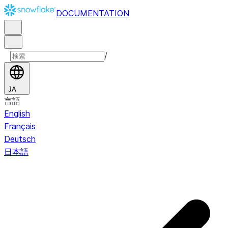
DOCUMENTATION
/
JA
言語
English
Français
Deutsch
日本語