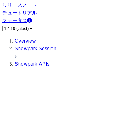
リリースノート
チュートリアル
ステータス
Overview
Snowpark Session
Snowpark APIs
Input/Output
DataFrame
DataFrame
DataFrameNaFunctions
DataFrameStatFunctions
DataFrameAnalyticsFunctions