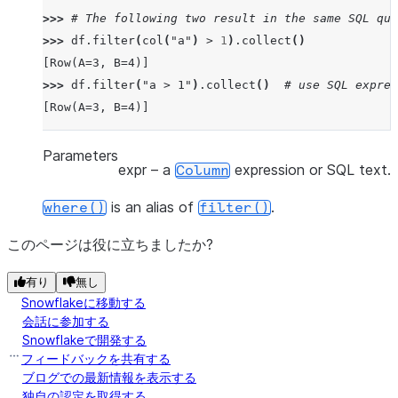
>>> 
# The following two result in the same SQL que
>>> 
df
.
filter
(
col
(
"a"
)
>
1
)
.
collect
()
[Row(A=3, B=4)]
>>> 
df
.
filter
(
"a > 1"
)
.
collect
()
# use SQL expres
[Row(A=3, B=4)]
Parameters
expr
– a
expression or SQL text.
Column
is an alias of
.
where()
filter()
このページは役に立ちましたか?
有り
無し
Snowflakeに移動する
会話に参加する
Snowflakeで開発する
フィードバックを共有する
ブログでの最新情報を表示する
独自の認定を取得する