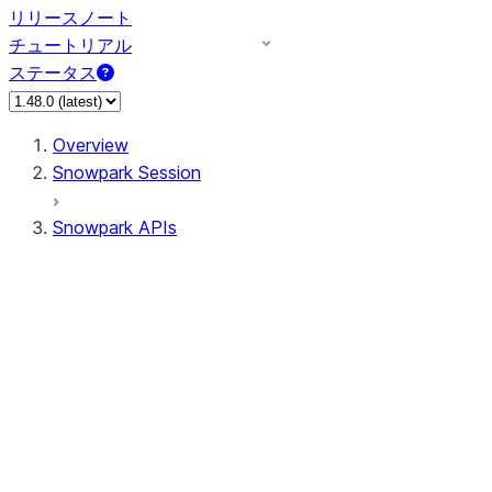
リリースノート
チュートリアル
ステータス
Overview
Snowpark Session
Snowpark APIs
Input/Output
DataFrame
DataFrame
DataFrameNaFunctions
DataFrameStatFunctions
DataFrameAnalyticsFunctions