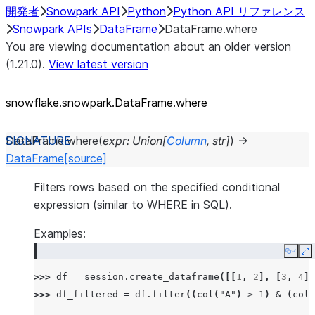
開発者
Snowpark API
Python
Python API リファレンス
Snowpark APIs
DataFrame
DataFrame.where
You are viewing documentation about an older version
(1.21.0).
View latest version
snowflake.snowpark.DataFrame.where
DataFrame.
where
(
expr
:
Union
[
Column
,
str
]
)
→
DataFrame
[source]
Filters rows based on the specified conditional
expression (similar to WHERE in SQL).
Examples:
Copy
E
>>> 
df
=
session
.
create_dataframe
([[
1
,
2
],
[
3
,
4
]]
>>> 
df_filtered
=
df
.
filter
((
col
(
"A"
)
>
1
)
&
(
col
(