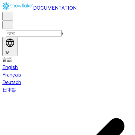
DOCUMENTATION
/
JA
言語
English
Français
Deutsch
日本語