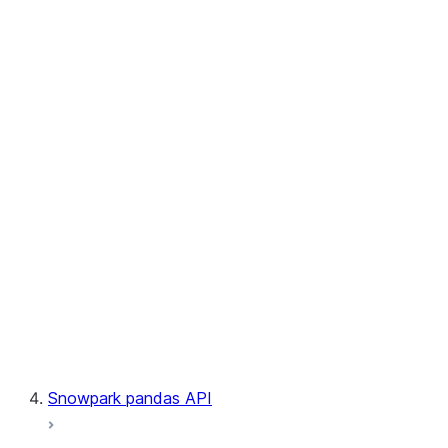
User-Defined Table Functions
Observability
Files
LINEAGE
Context
Exceptions
Testing
Snowpark pandas API