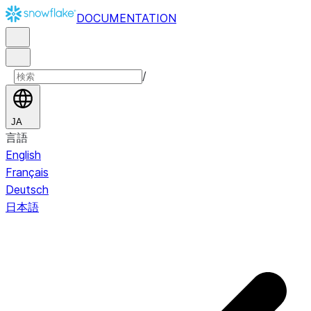
DOCUMENTATION
/
JA
言語
English
Français
Deutsch
日本語