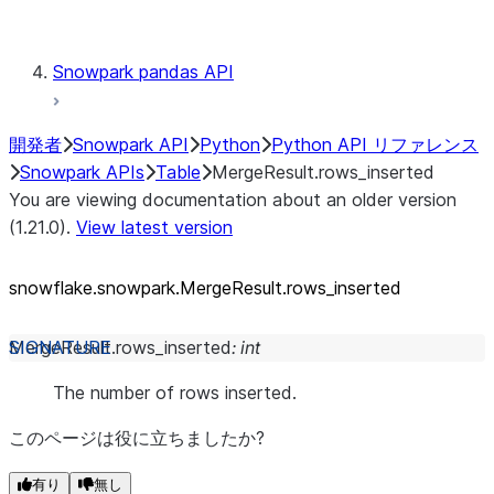
Testing
Snowpark pandas API
開発者
Snowpark API
Python
Python API リファレンス
Snowpark APIs
Table
MergeResult.rows_inserted
You are viewing documentation about an older version
(1.21.0).
View latest version
snowflake.snowpark.MergeResult.rows_
inserted
MergeResult.
rows_inserted
:
int
The number of rows inserted.
このページは役に立ちましたか?
有り
無し