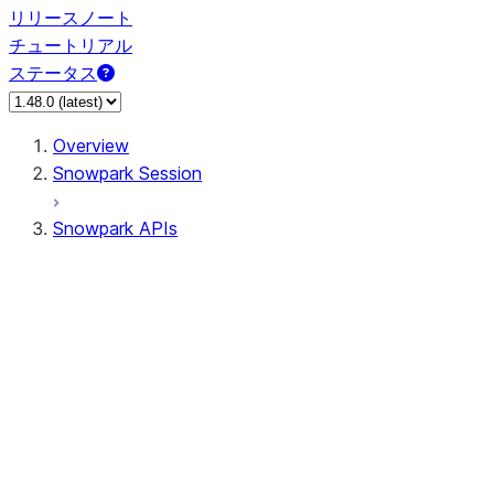
リリースノート
チュートリアル
ステータス
Overview
Snowpark Session
Snowpark APIs
Input/Output
DataFrame
Column
Data Types