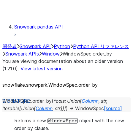
Testing
Snowpark pandas API
開発者
Snowpark API
Python
Python API リファレンス
Snowpark APIs
Window
WindowSpec.order_by
You are viewing documentation about an older version
(1.21.0).
View latest version
snowflake.snowpark.WindowSpec.order_
by
WindowSpec.
order_by
(
*
cols
:
Union
[
Column
,
str
,
Iterable
[
Union
[
Column
,
str
]
]
]
)
→
WindowSpec
[source]
Returns a new
object with the new
WindowSpec
order by clause.