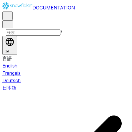
DOCUMENTATION
/
JA
言語
English
Français
Deutsch
日本語