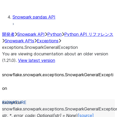
Testing
Snowpark pandas API
開発者
Snowpark API
Python
Python API リファレンス
Snowpark APIs
Exceptions
exceptions.SnowparkGeneralException
You are viewing documentation about an older version
(1.21.0).
View latest version
snowflake.snowpark.exceptions.SnowparkGeneralExcepti
on
exception
snowflake.snowpark.exceptions.
SnowparkGeneralExceptio
str
,
*
,
error_code
:
Optional
[
str
]
=
None
)
[source]