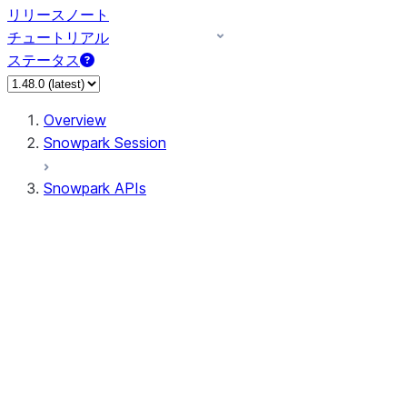
リリースノート
チュートリアル
ステータス
Overview
Snowpark Session
Snowpark APIs
Input/Output
DataFrame
Column
Data Types