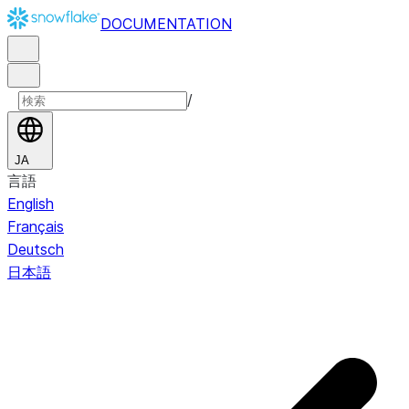
DOCUMENTATION
/
JA
言語
English
Français
Deutsch
日本語