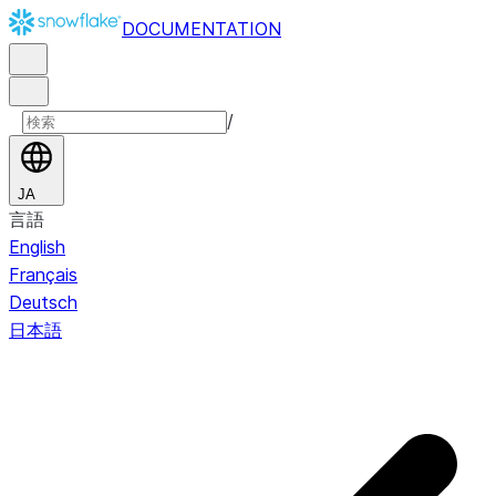
DOCUMENTATION
/
JA
言語
English
Français
Deutsch
日本語