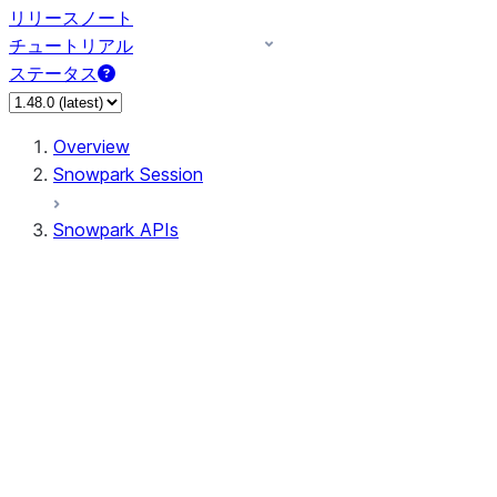
リリースノート
チュートリアル
ステータス
Overview
Snowpark Session
Snowpark APIs
Input/Output
DataFrame
Column
Data Types