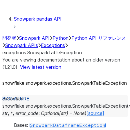
Testing
Snowpark pandas API
開発者
Snowpark API
Python
Python API リファレンス
Snowpark APIs
Exceptions
exceptions.SnowparkTableException
You are viewing documentation about an older version
(1.21.0).
View latest version
snowflake.snowpark.exceptions.SnowparkTableException
exception
snowflake.snowpark.exceptions.
SnowparkTableException
(
str
,
*
,
error_code
:
Optional
[
str
]
=
None
)
[source]
Bases:
SnowparkDataframeException