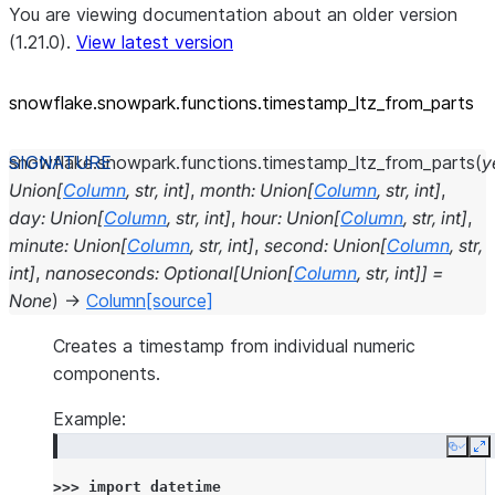
You are viewing documentation about an older version
(1.21.0).
View latest version
snowflake.snowpark.functions.timestamp_
ltz_
from_
parts
snowflake.snowpark.functions.
timestamp_ltz_from_parts
(
y
Union
[
Column
,
str
,
int
]
,
month
:
Union
[
Column
,
str
,
int
]
,
day
:
Union
[
Column
,
str
,
int
]
,
hour
:
Union
[
Column
,
str
,
int
]
,
minute
:
Union
[
Column
,
str
,
int
]
,
second
:
Union
[
Column
,
str
,
int
]
,
nanoseconds
:
Optional
[
Union
[
Column
,
str
,
int
]
]
=
None
)
→
Column
[source]
Creates a timestamp from individual numeric
components.
Example:
Copy
E
>>> 
import
datetime