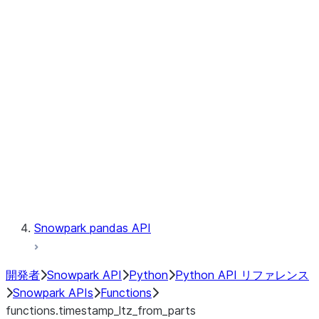
Observability
Files
LINEAGE
Context
Exceptions
Testing
Snowpark pandas API
開発者
Snowpark API
Python
Python API リファレンス
Snowpark APIs
Functions
functions.timestamp_ltz_from_parts