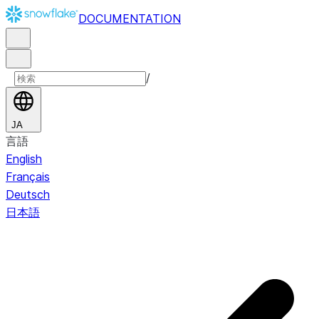
DOCUMENTATION
/
JA
言語
English
Français
Deutsch
日本語