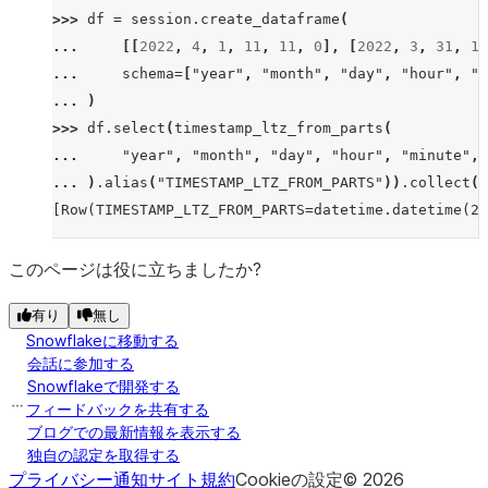
>>> 
df
=
session
.
create_dataframe
(
... 
[[
2022
,
4
,
1
,
11
,
11
,
0
],
[
2022
,
3
,
31
,
11
... 
schema
=
[
"year"
,
"month"
,
"day"
,
"hour"
,
"m
... 
)
>>> 
df
.
select
(
timestamp_ltz_from_parts
(
... 
"year"
,
"month"
,
"day"
,
"hour"
,
"minute"
,
... 
)
.
alias
(
"TIMESTAMP_LTZ_FROM_PARTS"
))
.
collect
()
[Row(TIMESTAMP_LTZ_FROM_PARTS=datetime.datetime(20
このページは役に立ちましたか?
有り
無し
Snowflakeに移動する
会話に参加する
Snowflakeで開発する
フィードバックを共有する
ブログでの最新情報を表示する
独自の認定を取得する
プライバシー通知
サイト規約
Cookieの設定
©
2026