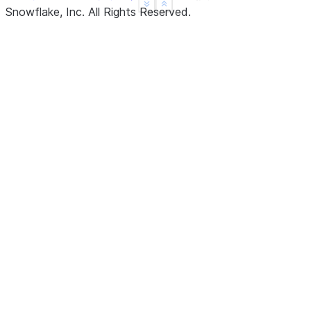
See more
Show less
Snowflake, Inc.
All Rights Reserved
.