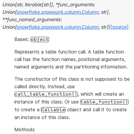
Union
[
str
,
Iterable
[
str
]
]
,
*
func_arguments
:
Union
[
snowflake.snowpark.column.Column
,
str
]
,
**
func_named_arguments
:
Union
[
snowflake.snowpark.column.Column
,
str
]
)
[source]
Bases:
object
Represents a table function call. A table function
call has the function names, positional arguments,
named arguments and the partitioning information.
The constructor of this class is not supposed to be
called directly. Instead, use
, which will create an
call_table_function()
instance of this class. Or use
table_function()
to create a
object and call it to create
Callable
an instance of this class.
Methods