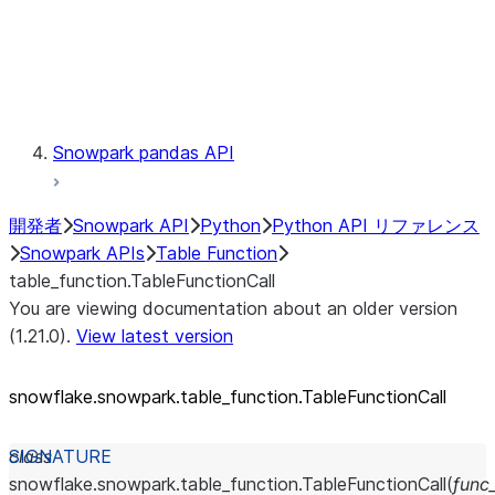
Exceptions
Testing
Snowpark pandas API
開発者
Snowpark API
Python
Python API リファレンス
Snowpark APIs
Table Function
table_function.TableFunctionCall
You are viewing documentation about an older version
(1.21.0).
View latest version
snowflake.snowpark.table_
function.TableFunctionCall
class
snowflake.snowpark.table_function.
TableFunctionCall
(
func