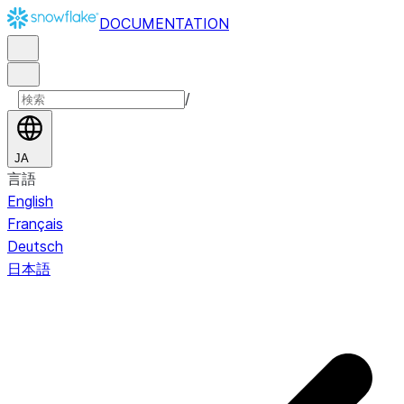
DOCUMENTATION
/
JA
言語
English
Français
Deutsch
日本語