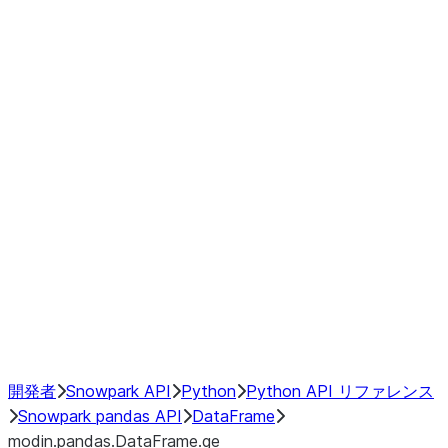
modin.pandas.DataFrame.last_va
modin.pandas.DataFrame.resam
modin.pandas.DataFrame.to_cs
Index objects
Window
GroupBy
Resampling
NumPy Interoperability
Performance Recommendations
開発者
Snowpark API
Python
Python API リファレンス
Snowpark pandas API
DataFrame
modin.pandas.DataFrame.ge