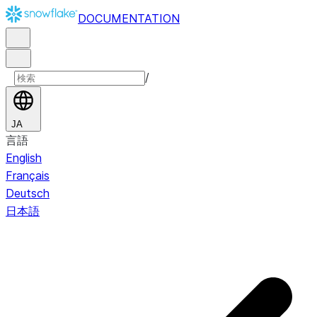
DOCUMENTATION
/
JA
言語
English
Français
Deutsch
日本語