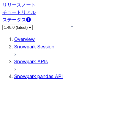
リリースノート
チュートリアル
ステータス
Overview
Snowpark Session
Snowpark APIs
Snowpark pandas API
All supported APIs
Session
Input/Output