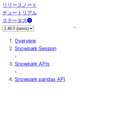
リリースノート
チュートリアル
ステータス
Overview
Snowpark Session
Snowpark APIs
Snowpark pandas API
All supported APIs
Session
Input/Output