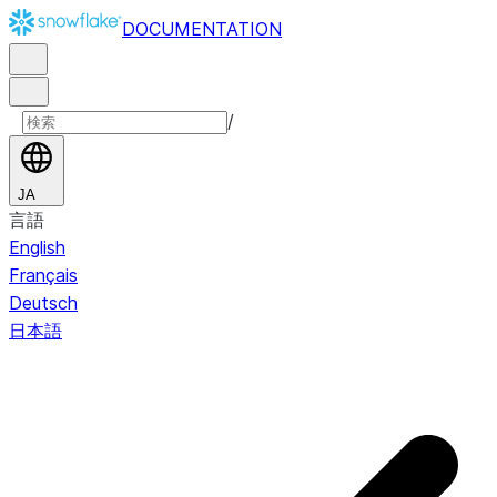
DOCUMENTATION
/
JA
言語
English
Français
Deutsch
日本語