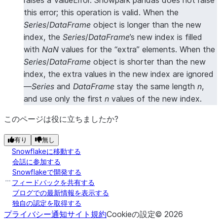
raises a ValueError. Snowpark pandas does not raise
this error; this operation is valid. When the
Series
/
DataFrame
object is longer than the new
index, the
Series
/
DataFrame
’s new index is filled
with
NaN
values for the “extra” elements. When the
Series
/
DataFrame
object is shorter than the new
index, the extra values in the new index are ignored
—
Series
and
DataFrame
stay the same length
n
,
and use only the first
n
values of the new index.
このページは役に立ちましたか?
有り
無し
Snowflakeに移動する
会話に参加する
Snowflakeで開発する
フィードバックを共有する
ブログでの最新情報を表示する
独自の認定を取得する
プライバシー通知
サイト規約
Cookieの設定
©
2026