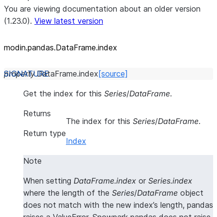
You are viewing documentation about an older version
(1.23.0).
View latest version
modin.pandas.DataFrame.index
property
DataFrame.
index
[source]
Get the index for this
Series
/
DataFrame
.
Returns
The index for this
Series
/
DataFrame
.
Return type
Index
Note
When setting
DataFrame.index
or
Series.index
where the length of the
Series
/
DataFrame
object
does not match with the new index’s length, pandas