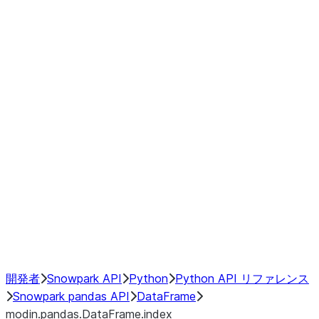
modin.pandas.DataFrame.last_va
modin.pandas.DataFrame.resam
modin.pandas.DataFrame.to_cs
Index objects
Window
GroupBy
Resampling
NumPy Interoperability
Performance Recommendations
開発者
Snowpark API
Python
Python API リファレンス
Snowpark pandas API
DataFrame
modin.pandas.DataFrame.index