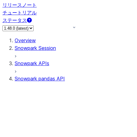
リリースノート
チュートリアル
ステータス
Overview
Snowpark Session
Snowpark APIs
Snowpark pandas API
All supported APIs
Session
Input/Output