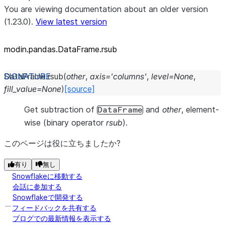
You are viewing documentation about an older version
(1.23.0).
View latest version
modin.pandas.DataFrame.rsub
DataFrame.
rsub
(
other
,
axis
=
'columns'
,
level
=
None
,
fill_value
=
None
)
[source]
Get subtraction of
and
other
, element-
DataFrame
wise (binary operator
rsub
).
このページは役に立ちましたか?
有り
無し
Snowflakeに移動する
会話に参加する
Snowflakeで開発する
フィードバックを共有する
ブログでの最新情報を表示する