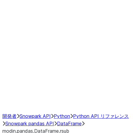
modin.pandas.DataFrame.last_va
modin.pandas.DataFrame.resam
modin.pandas.DataFrame.to_cs
Index objects
Window
GroupBy
Resampling
NumPy Interoperability
Performance Recommendations
開発者
Snowpark API
Python
Python API リファレンス
Snowpark pandas API
DataFrame
modin.pandas.DataFrame.rsub