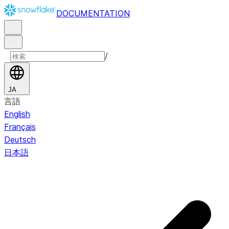
DOCUMENTATION
/
JA
言語
English
Français
Deutsch
日本語