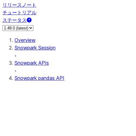
リリースノート
チュートリアル
ステータス
Overview
Snowpark Session
Snowpark APIs
Snowpark pandas API
All supported APIs
Session
Input/Output