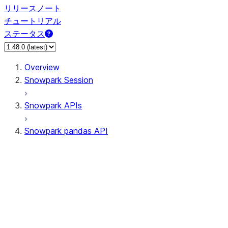
リリースノート
チュートリアル
ステータス
Overview
Snowpark Session
Snowpark APIs
Snowpark pandas API
All supported APIs
Session
Input/Output