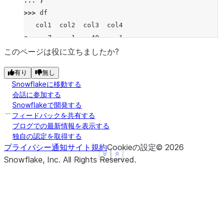
... 
)
>>> 
df
   col1  col2  col3  col4
a     Z     1    40    -1
b  None     2    50    -2
このページは役に立ちましたか?
c     X     3    60    -3
有り
無し
d     Z     4    10    -4
Snowflakeに移動する
e     Y     5    20    -5
会話に参加する
f     X     6    30    -6
Snowflakeで開発する
g     X     7    40    -7
フィードバックを共有する
h  None     8    80    -8
ブログでの最新情報を表示する
独自の認定を取得する
i     X     9    90    -9
プライバシー通知
サイト規約
Cookieの設定
©
2026
j     Y    10    10   -10
See more
See more
Show less
Show less
Snowflake, Inc.
All Rights Reserved
.
>>> 
df
.
groupby
(
"col1"
,
dropna
=
False
)
.
tail
(
2
)
   col1  col2  col3  col4
a     Z     1    40    -1
b  None     2    50    -2
d     Z     4    10    -4