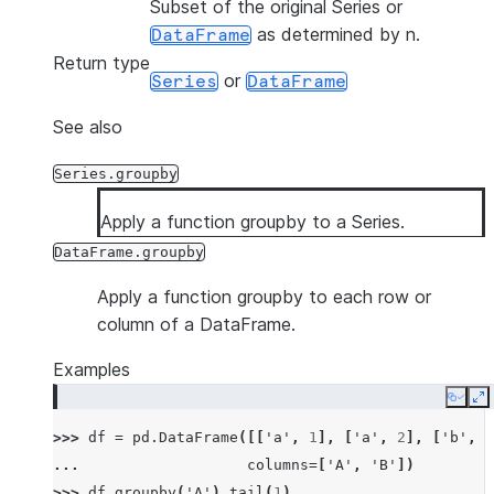
Subset of the original Series or
as determined by n.
DataFrame
Return type
or
Series
DataFrame
See also
Series.groupby
Apply a function groupby to a Series.
DataFrame.groupby
Apply a function groupby to each row or
column of a DataFrame.
Examples
Copy
E
>>> 
df
=
pd
.
DataFrame
([[
'a'
,
1
],
[
'a'
,
2
],
[
'b'
,
1
... 
columns
=
[
'A'
,
'B'
])
>>> 
df
.
groupby
(
'A'
)
.
tail
(
1
)