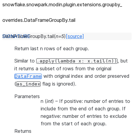
snowflake.snowpark.modin.plugin.extensions.groupby_
overrides.DataFrameGroupBy.tail
DataFrameGroupBy.
tail
(
n
=
5
)
[source]
Return last n rows of each group.
Similar to
, but
.apply(lambda
x:
x.tail(n))
it returns a subset of rows from the original
with original index and order preserved
DataFrame
(
flag is ignored).
as_index
Parameters
n
(
int
) – If positive: number of entries to
include from the end of each group. If
negative: number of entries to exclude
from the start of each group.
Returns