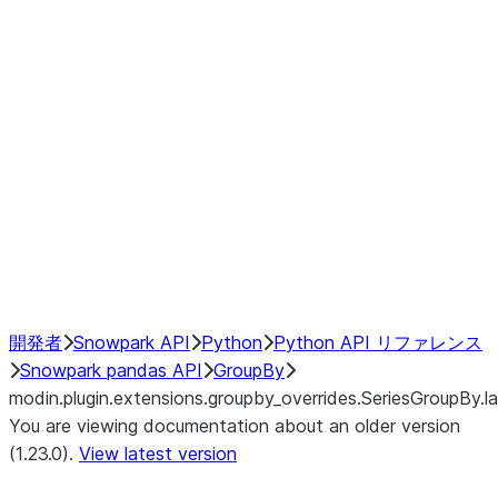
modin.plugin.extensions.groupby
modin.plugin.extensions.groupb
modin.plugin.extensions.groupby_
modin.plugin.extensions.groupby
modin.plugin.extensions.groupby
Resampling
NumPy Interoperability
Performance Recommendations
開発者
Snowpark API
Python
Python API リファレンス
Snowpark pandas API
GroupBy
modin.plugin.extensions.groupby_overrides.SeriesGroupBy.la
You are viewing documentation about an older version
(1.23.0).
View latest version