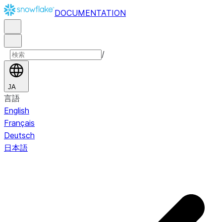
DOCUMENTATION
/
JA
言語
English
Français
Deutsch
日本語