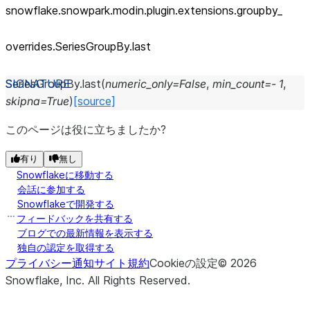
snowflake.snowpark.modin.plugin.extensions.groupby_
overrides.SeriesGroupBy.last
SeriesGroupBy.
last
(
numeric_only
=
False
,
min_count
=
-
1
,
skipna
=
True
)
[source]
このページは役に立ちましたか?
有り
無し
Snowflakeに移動する
会話に参加する
Snowflakeで開発する
フィードバックを共有する
ブログでの最新情報を表示する
独自の認定を取得する
プライバシー通知
サイト規約
Cookieの設定
©
2026
Snowflake, Inc.
All Rights Reserved
.