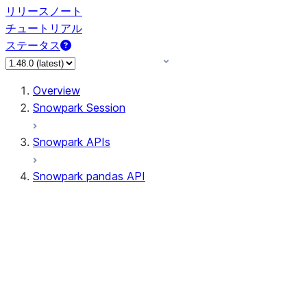
リリースノート
チュートリアル
ステータス
Overview
Snowpark Session
Snowpark APIs
Snowpark pandas API
All supported APIs
Session
Input/Output