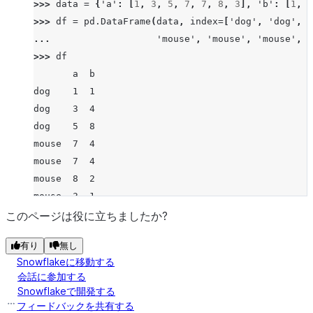
>>> 
data
=
{
'a'
:
[
1
,
3
,
5
,
7
,
7
,
8
,
3
],
'b'
:
[
1
,
4
>>> 
df
=
pd
.
DataFrame
(
data
,
index
=
[
'dog'
,
'dog'
,
'
... 
'mouse'
,
'mouse'
,
'mouse'
,
'
>>> 
df
       a  b
dog    1  1
dog    3  4
dog    5  8
mouse  7  4
mouse  7  4
mouse  8  2
mouse  3  1
>>> 
df
.
groupby
(
level
=
0
)
.
median
()
このページは役に立ちましたか?
         a    b
有り
無し
dog    3.0  4.0
Snowflakeに移動する
mouse  7.0  3.0
会話に参加する
Snowflakeで開発する
フィードバックを共有する