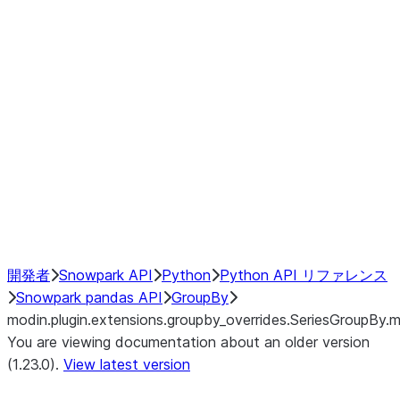
modin.plugin.extensions.groupby
modin.plugin.extensions.groupb
modin.plugin.extensions.groupby_
modin.plugin.extensions.groupby
modin.plugin.extensions.groupby
Resampling
NumPy Interoperability
Performance Recommendations
開発者
Snowpark API
Python
Python API リファレンス
Snowpark pandas API
GroupBy
modin.plugin.extensions.groupby_overrides.SeriesGroupBy.
You are viewing documentation about an older version
(1.23.0).
View latest version