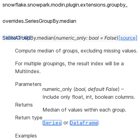
snowflake.snowpark.modin.plugin.extensions.groupby_
overrides.SeriesGroupBy.median
SeriesGroupBy.
median
(
numeric_only
:
bool
=
False
)
[source]
Compute median of groups, excluding missing values.
For multiple groupings, the result index will be a
MultiIndex.
Parameters
numeric_only
(
bool
,
default False
) –
Include only float, int, boolean columns.
Returns
Median of values within each group.
Return type
or
Series
DataFrame
Examples