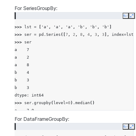
For SeriesGroupBy:
Copy
E
>>> 
lst
=
[
'a'
,
'a'
,
'a'
,
'b'
,
'b'
,
'b'
]
>>> 
ser
=
pd
.
Series
([
7
,
2
,
8
,
4
,
3
,
3
],
index
=
lst
)
>>> 
ser
a    7
a    2
a    8
b    4
b    3
b    3
dtype: int64
>>> 
ser
.
groupby
(
level
=
0
)
.
median
()
a    7.0
b    3.0
For DataFrameGroupBy:
dtype: float64
Copy
E