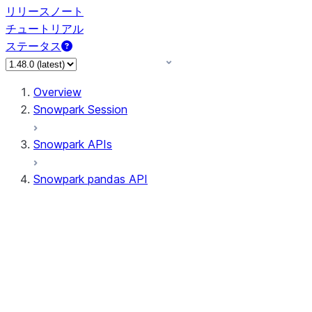
リリースノート
チュートリアル
ステータス
Overview
Snowpark Session
Snowpark APIs
Snowpark pandas API
All supported APIs
Session
Input/Output