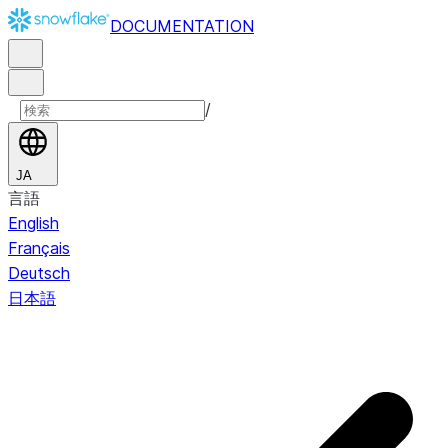
DOCUMENTATION
/
JA
言語
English
Français
Deutsch
日本語