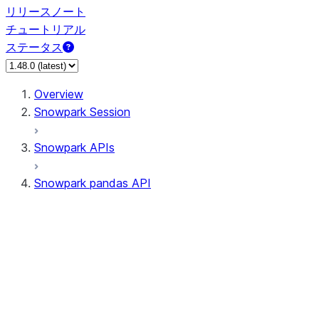
リリースノート
チュートリアル
ステータス
Overview
Snowpark Session
Snowpark APIs
Snowpark pandas API
All supported APIs
Session
Input/Output