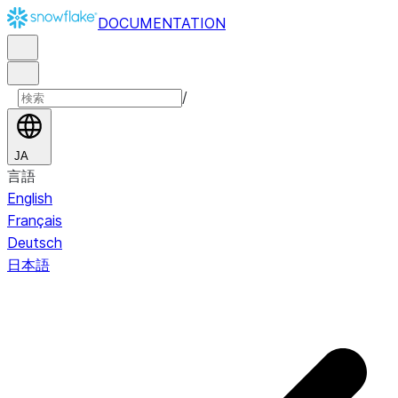
DOCUMENTATION
/
JA
言語
English
Français
Deutsch
日本語