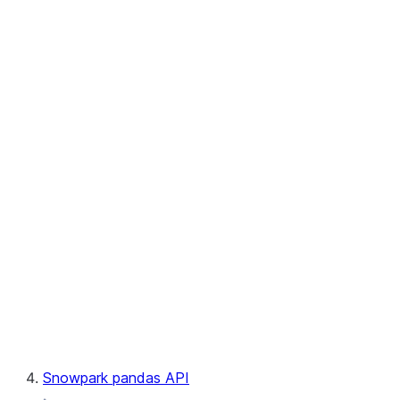
User-Defined Aggregate Functions
User-Defined Table Functions
Observability
Files
LINEAGE
Context
Exceptions
Testing
Snowpark pandas API