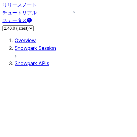
リリースノート
チュートリアル
ステータス
Overview
Snowpark Session
Snowpark APIs
Input/Output
DataFrame
DataFrame
DataFrameNaFunctions
DataFrameStatFunctions
DataFrameAnalyticsFunctions