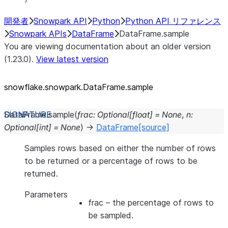
開発者
Snowpark API
Python
Python API リファレンス
Snowpark APIs
DataFrame
DataFrame.sample
You are viewing documentation about an older version
(1.23.0).
View latest version
snowflake.snowpark.DataFrame.sample
DataFrame.
sample
(
frac
:
Optional
[
float
]
=
None
,
n
:
Optional
[
int
]
=
None
)
→
DataFrame
[source]
Samples rows based on either the number of rows
to be returned or a percentage of rows to be
returned.
Parameters
frac
– the percentage of rows to
be sampled.