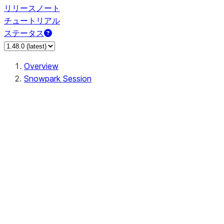
リリースノート
チュートリアル
ステータス
Overview
Snowpark Session
Session
Session.SessionBuilder.app_name
Session.SessionBuilder.config
Session.SessionBuilder.configs
Session.SessionBuilder.create
Session.SessionBuilder.getOrCreate
Session.add_import
Session.add_packages
Session.add_requirements
Session.append_query_tag