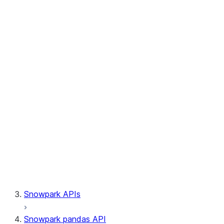
Session.write_pandas
Session.builder
Session.custom_package_usage_config
Session.file
Session.query_tag
Session.lineage
Session.read
Session.sproc
Session.sql_simplifier_enabled
Session.telemetry_enabled
Session.udaf
Session.udf
Session.udtf
Session.session_id
Session.connection
Snowpark APIs
Snowpark pandas API