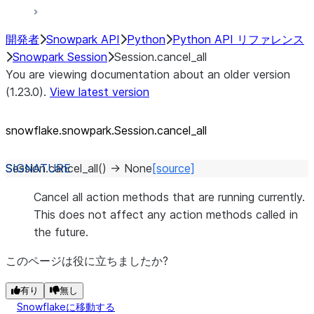
開発者
Snowpark API
Python
Python API リファレンス
Snowpark Session
Session.cancel_all
You are viewing documentation about an older version
(1.23.0).
View latest version
snowflake.snowpark.Session.cancel_
all
Session.
cancel_all
(
)
→
None
[source]
Cancel all action methods that are running currently.
This does not affect any action methods called in
the future.
このページは役に立ちましたか?
有り
無し
Snowflakeに移動する