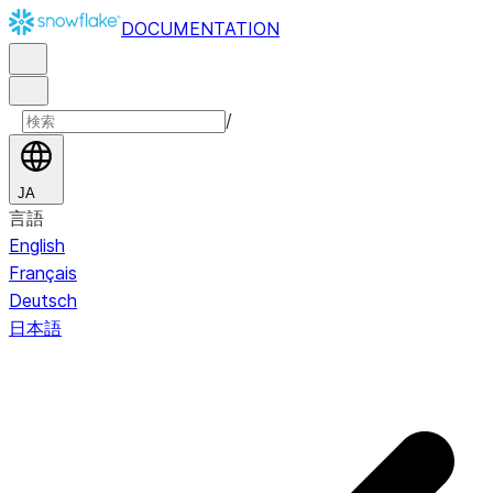
DOCUMENTATION
/
JA
言語
English
Français
Deutsch
日本語