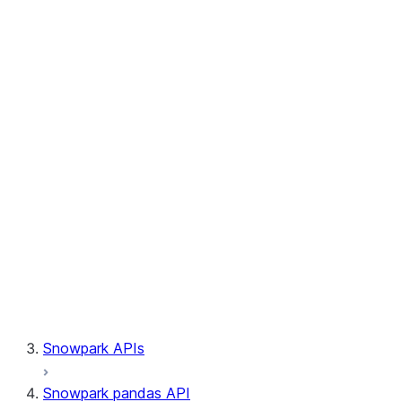
Session.write_pandas
Session.builder
Session.custom_package_usage_config
Session.file
Session.query_tag
Session.lineage
Session.read
Session.sproc
Session.sql_simplifier_enabled
Session.telemetry_enabled
Session.udaf
Session.udf
Session.udtf
Session.session_id
Session.connection
Snowpark APIs
Snowpark pandas API