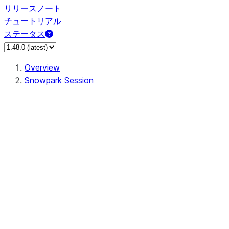
リリースノート
チュートリアル
ステータス
Overview
Snowpark Session
Session
Session.SessionBuilder.app_name
Session.SessionBuilder.config
Session.SessionBuilder.configs
Session.SessionBuilder.create
Session.SessionBuilder.getOrCreate
Session.add_import
Session.add_packages
Session.add_requirements
Session.append_query_tag