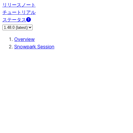
リリースノート
チュートリアル
ステータス
Overview
Snowpark Session
Session
Session.SessionBuilder.app_name
Session.SessionBuilder.config
Session.SessionBuilder.configs
Session.SessionBuilder.create
Session.SessionBuilder.getOrCreate
Session.add_import
Session.add_packages
Session.add_requirements
Session.append_query_tag