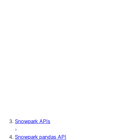
Session.write_pandas
Session.builder
Session.custom_package_usage_config
Session.file
Session.query_tag
Session.lineage
Session.read
Session.sproc
Session.sql_simplifier_enabled
Session.telemetry_enabled
Session.udaf
Session.udf
Session.udtf
Session.session_id
Session.connection
Snowpark APIs
Snowpark pandas API