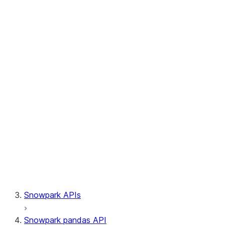
Session.write_pandas
Session.builder
Session.custom_package_usage_config
Session.file
Session.query_tag
Session.lineage
Session.read
Session.sproc
Session.sql_simplifier_enabled
Session.telemetry_enabled
Session.udaf
Session.udf
Session.udtf
Session.session_id
Session.connection
Snowpark APIs
Snowpark pandas API