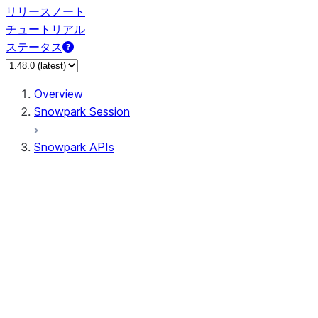
リリースノート
チュートリアル
ステータス
Overview
Snowpark Session
Snowpark APIs
Input/Output
DataFrame
Column
Data Types