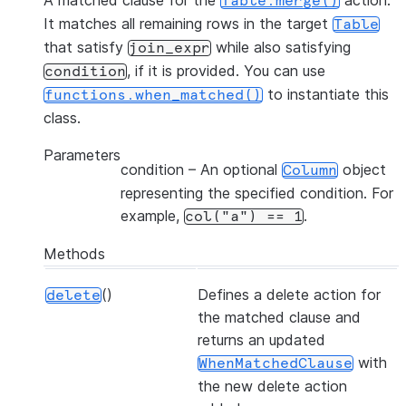
A matched clause for the
action.
Table.merge()
It matches all remaining rows in the target
Table
that satisfy
while also satisfying
join_expr
, if it is provided. You can use
condition
to instantiate this
functions.when_matched()
class.
Parameters
condition
– An optional
object
Column
representing the specified condition. For
example,
.
col("a")
==
1
Methods
()
Defines a delete action for
delete
the matched clause and
returns an updated
with
WhenMatchedClause
the new delete action