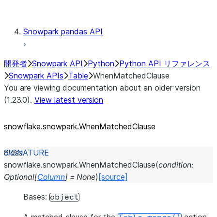
Testing
Snowpark pandas API
開発者
Snowpark API
Python
Python API リファレンス
Snowpark APIs
Table
WhenMatchedClause
You are viewing documentation about an older version
(1.23.0).
View latest version
snowflake.snowpark.WhenMatchedClause
class
snowflake.snowpark.
WhenMatchedClause
(
condition
:
Optional
[
Column
]
=
None
)
[source]
Bases:
object