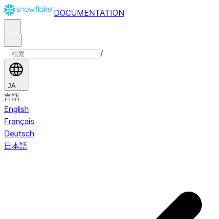
DOCUMENTATION
/
JA
言語
English
Français
Deutsch
日本語