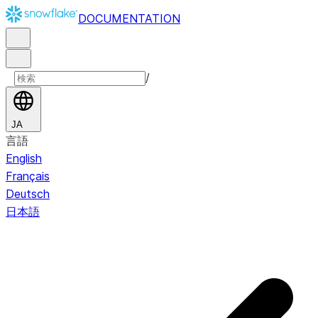
DOCUMENTATION
/
JA
言語
English
Français
Deutsch
日本語