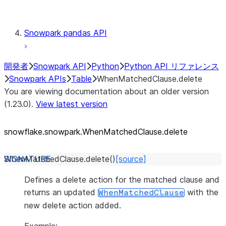
Testing
Snowpark pandas API
開発者
Snowpark API
Python
Python API リファレンス
Snowpark APIs
Table
WhenMatchedClause.delete
You are viewing documentation about an older version
(1.23.0).
View latest version
snowflake.snowpark.WhenMatchedClause.delete
WhenMatchedClause.
delete
(
)
[source]
Defines a delete action for the matched clause and
returns an updated
with the
WhenMatchedClause
new delete action added.