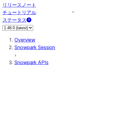
リリースノート
チュートリアル
ステータス
Overview
Snowpark Session
Snowpark APIs
Input/Output
DataFrame
Column
Data Types