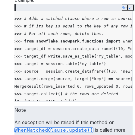
Example:
Copy
E
>>> 
# Adds a matched clause where a row in source 
>>> 
# if its key is equal to the key of any row in
>>> 
# For all such rows, delete them.
>>> 
from
snowflake.snowpark.functions
import
when_
>>> 
target_df
=
session
.
create_dataframe
([(
10
,
"ol
>>> 
target_df
.
write
.
save_as_table
(
"my_table"
,
mode
>>> 
target
=
session
.
table
(
"my_table"
)
>>> 
source
=
session
.
create_dataframe
([(
10
,
"new"
)
>>> 
target
.
merge
(
source
,
target
[
"key"
]
==
source
[
"
MergeResult(rows_inserted=0, rows_updated=0, rows_
>>> 
target
.
collect
()
# the rows are deleted
[Row(KEY=11, VALUE='old')]
Note
An exception will be raised if this method or
is called more
WhenMatchedClause.update()