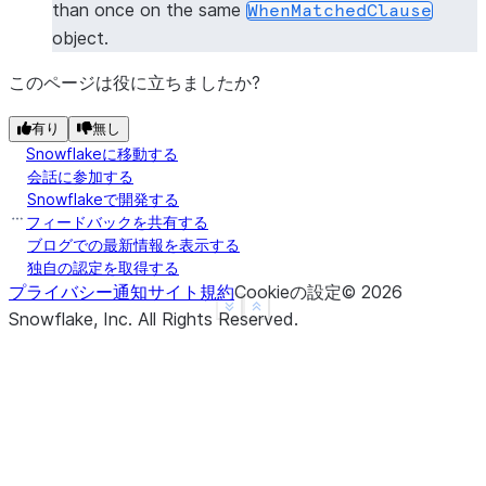
than once on the same
WhenMatchedClause
object.
このページは役に立ちましたか?
有り
無し
Snowflakeに移動する
会話に参加する
Snowflakeで開発する
フィードバックを共有する
ブログでの最新情報を表示する
独自の認定を取得する
プライバシー通知
サイト規約
Cookieの設定
©
2026
See more
Show less
Snowflake, Inc.
All Rights Reserved
.