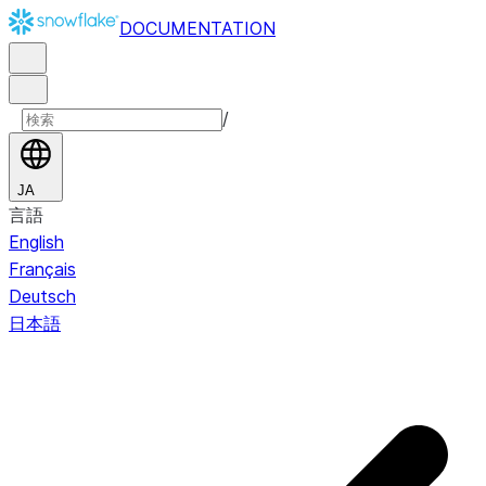
DOCUMENTATION
/
JA
言語
English
Français
Deutsch
日本語