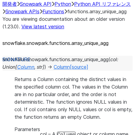
開発者
Snowpark API
Python
Python API リファレンス
Snowpark APIs
Functions
functions.array_unique_agg
You are viewing documentation about an older version
(1.23.0).
View latest version
snowflake.snowpark.functions.array_
unique_
agg
snowflake.snowpark.functions.
array_unique_agg
(
col
:
Union
[
Column
,
str
]
)
→
Column
[source]
Returns a Column containing the distinct values in
the specified column col. The values in the Column
are in no particular order, and the order is not
deterministic. The function ignores NULL values in
col. If col contains only NULL values or col is empty,
the function returns an empty Column.
Parameters
col
– A
object or column name
Column