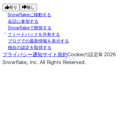
有り
無し
Snowflakeに移動する
会話に参加する
Snowflakeで開発する
フィードバックを共有する
ブログでの最新情報を表示する
独自の認定を取得する
プライバシー通知
サイト規約
Cookieの設定
©
2026
See more
Show less
Snowflake, Inc.
All Rights Reserved
.