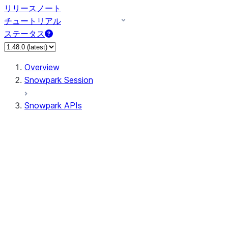
リリースノート
チュートリアル
ステータス
Overview
Snowpark Session
Snowpark APIs
Input/Output
DataFrame
Column
Data Types