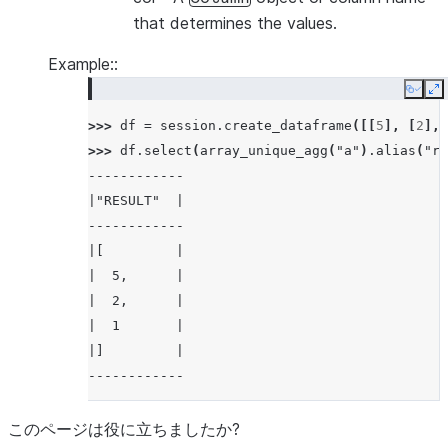
that determines the values.
Example::
Copy
E
>>> 
df
=
session
.
create_dataframe
([[
5
],
[
2
],
>>> 
df
.
select
(
array_unique_agg
(
"a"
)
.
alias
(
"re
------------
|"RESULT"  |
------------
|[         |
|  5,      |
|  2,      |
|  1       |
|]         |
------------
このページは役に立ちましたか?