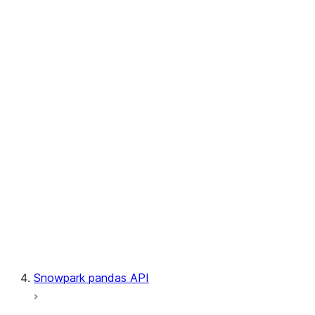
User-Defined Table Functions
Observability
Files
LINEAGE
Context
Exceptions
Testing
Snowpark pandas API