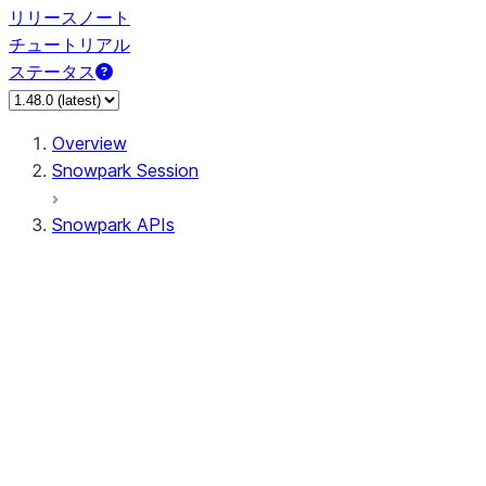
リリースノート
チュートリアル
ステータス
Overview
Snowpark Session
Snowpark APIs
Input/Output
DataFrame
Column
Data Types