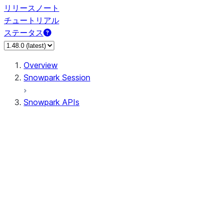
リリースノート
チュートリアル
ステータス
Overview
Snowpark Session
Snowpark APIs
Input/Output
DataFrame
Column
Data Types