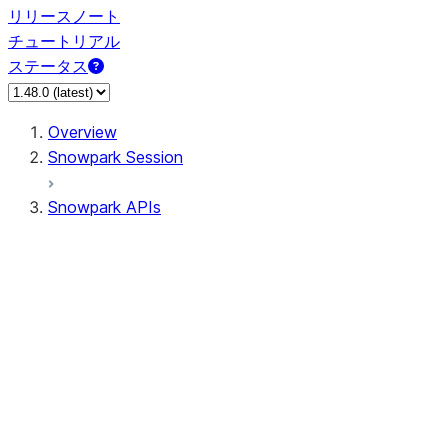
リリースノート
チュートリアル
ステータス
Overview
Snowpark Session
Snowpark APIs
Input/Output
DataFrame
Column
Data Types