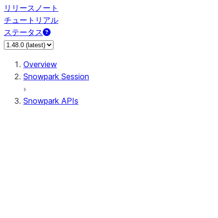
リリースノート
チュートリアル
ステータス
Overview
Snowpark Session
Snowpark APIs
Input/Output
DataFrame
Column
Data Types