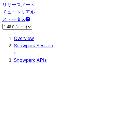
リリースノート
チュートリアル
ステータス
Overview
Snowpark Session
Snowpark APIs
Input/Output
DataFrame
Column
Data Types