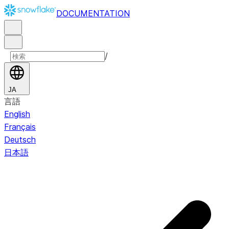
DOCUMENTATION
/
JA
言語
English
Français
Deutsch
日本語