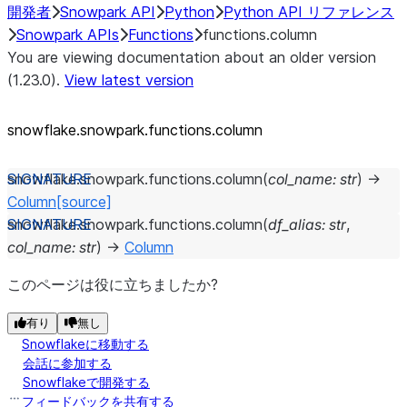
開発者
Snowpark API
Python
Python API リファレンス
Snowpark APIs
Functions
functions.column
You are viewing documentation about an older version
(1.23.0).
View latest version
snowflake.snowpark.functions.column
snowflake.snowpark.functions.
column
(
col_name
:
str
)
→
Column
[source]
snowflake.snowpark.functions.
column
(
df_alias
:
str
,
col_name
:
str
)
→
Column
このページは役に立ちましたか?
有り
無し
Snowflakeに移動する
会話に参加する
Snowflakeで開発する
フィードバックを共有する