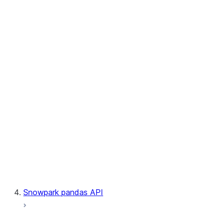
User-Defined Table Functions
Observability
Files
LINEAGE
Context
Exceptions
Testing
Snowpark pandas API