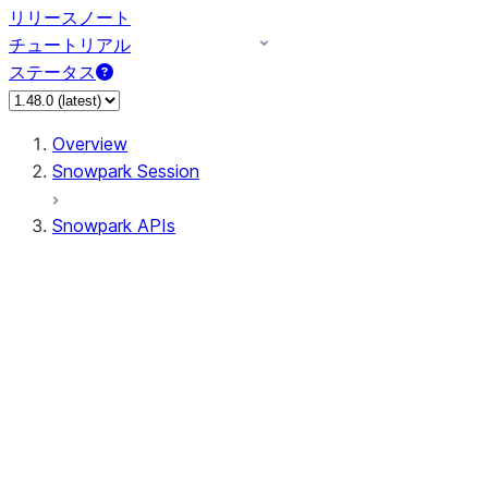
リリースノート
チュートリアル
ステータス
Overview
Snowpark Session
Snowpark APIs
Input/Output
DataFrame
Column
Data Types